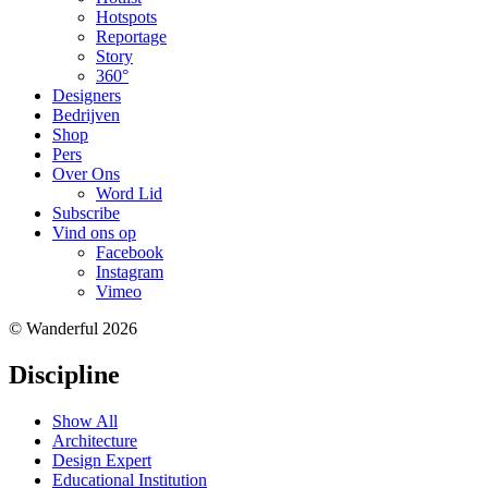
Hotspots
Reportage
Story
360°
Designers
Bedrijven
Shop
Pers
Over Ons
Word Lid
Subscribe
Vind ons op
Facebook
Instagram
Vimeo
© Wanderful 2026
Discipline
Show All
Architecture
Design Expert
Educational Institution